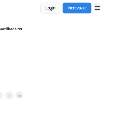
Login
Increva-se
artilhada.txt