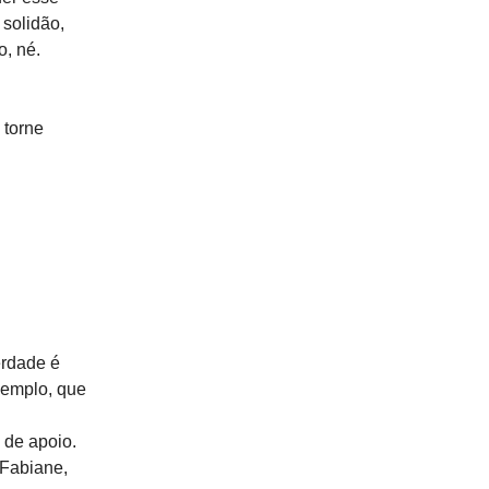
 solidão,
, né.
 torne
erdade é
xemplo, que
 de apoio.
 Fabiane,