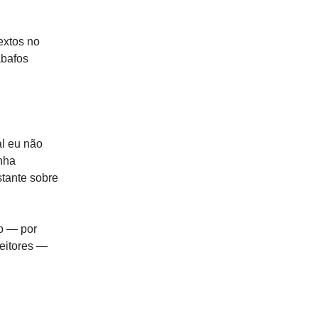
extos no
abafos
al eu não
nha
stante sobre
xo — por
leitores —