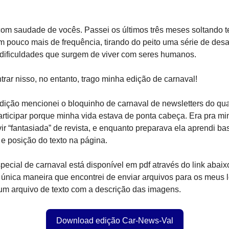
om saudade de vocês. Passei os últimos três meses soltando t
 pouco mais de frequência, tirando do peito uma série de des
 dificuldades que surgem de viver com seres humanos.
trar nisso, no entanto, trago minha edição de carnaval!
dição mencionei o bloquinho de carnaval de newsletters do qu
rticipar porque minha vida estava de ponta cabeça. Era pra mi
vir “fantasiada” de revista, e enquanto preparava ela aprendi ba
e posição do texto na página.
pecial de carnaval está disponível em pdf através do link abai
única maneira que encontrei de enviar arquivos para os meus 
m arquivo de texto com a descrição das imagens.
Download edição Car-News-Val