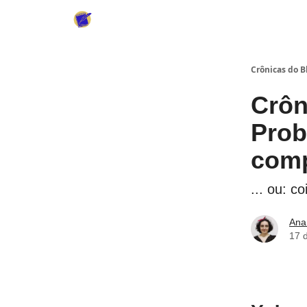
Crônicas do 
Crô
Prob
comp
... ou: c
Ana
17 