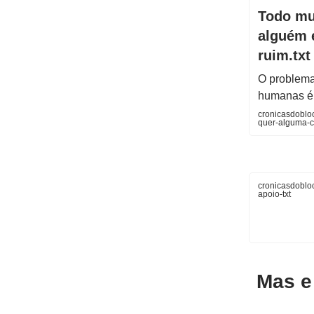
Todo mu
alguém 
ruim.txt
O problema
humanas é 
cronicasdoblo
quer-alguma-c
cronicasdoblo
apoio-txt
Mas e