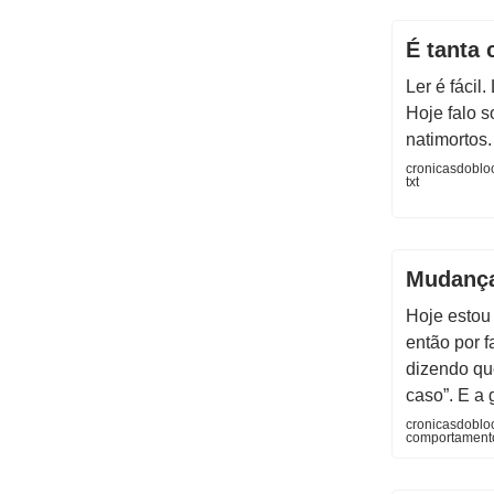
É tanta 
Ler é fácil.
Hoje falo 
natimortos.
cronicasdoblo
txt
Mudança
Hoje estou
então por 
dizendo qu
caso”. E a
cronicasdoblo
comportamento