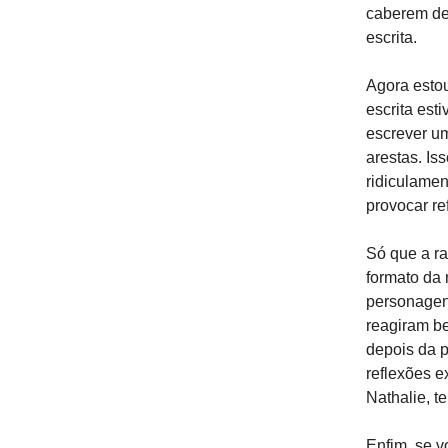
caberem den
escrita.
Agora esto
escrita est
escrever um
arestas. Is
ridiculamen
provocar re
Só que a ra
formato da 
personagens
reagiram b
depois da 
reflexões e
Nathalie, t
Enfim, se v