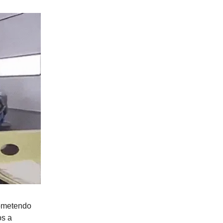
cometendo
os a