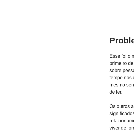
Probl
Esse foi o 
primeiro de
sobre pess
tempo nos 
mesmo send
de ler.
Os outros a
significado
relacioname
viver de fo