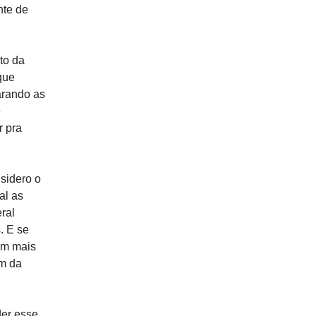
nte de
to da
que
arando as
e
r pra
sidero o
al as
ral
. E se
em mais
em da
der esse