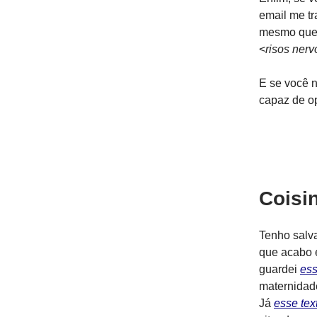
email me tr
mesmo que 
<
risos ner
E se você n
capaz de op
Coisi
Tenho salva
que acabo e
guardei
ess
maternidad
Já
esse tex