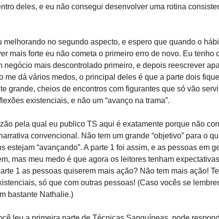
tro deles, e eu não consegui desenvolver uma rotina consiste
u melhorando no segundo aspecto, e espero que quando o hábi
iver mais forte eu não cometa o primeiro erro de novo. Eu tenho 
 negócio mais descontrolado primeiro, e depois reescrever ap
so me dá vários medos, o principal deles é que a parte dois fiqu
te grande, cheios de encontros com figurantes que só vão servi
flexões existenciais, e não um “avanço na trama”.
zão pela qual eu publico TS aqui é exatamente porque não con
narrativa convencional. Não tem um grande “objetivo” para o qu
 estejam “avançando”. A parte 1 foi assim, e as pessoas em ge
em, mas meu medo é que agora os leitores tenham expectativas
parte 1 as pessoas quiserem mais ação? Não tem mais ação! T
xistenciais, só que com outras pessoas! (Caso vocês se lembr
em bastante Nathalie.)
ocê leu a primeira parte de Técnicas Sanguíneas, pode respon