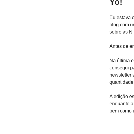
Yo!
Eu estava c
blog com um
sobre as N
Antes de en
Na última e
consegui pa
newsletter 
quantidade 
A edição es
enquanto a 
bem como u