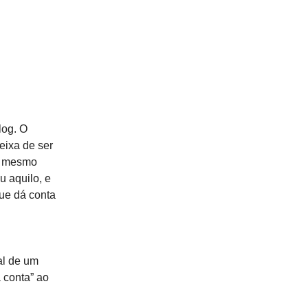
log. O
eixa de ser
ao mesmo
u aquilo, e
ue dá conta
al de um
a conta” ao