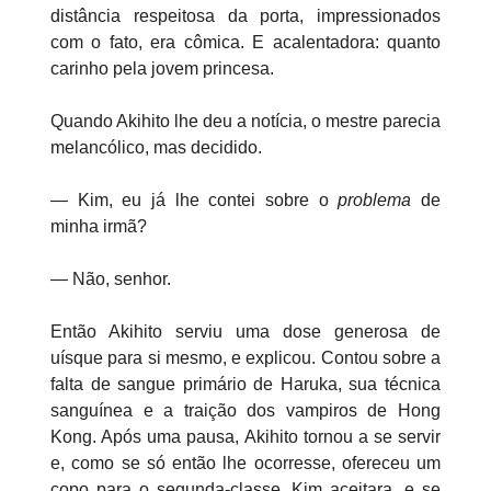
distância respeitosa da porta, impressionados
com o fato, era cômica. E acalentadora: quanto
carinho pela jovem princesa.
Quando Akihito lhe deu a notícia, o mestre parecia
melancólico, mas decidido.
— Kim, eu já lhe contei sobre o
problema
de
minha irmã?
— Não, senhor.
Então Akihito serviu uma dose generosa de
uísque para si mesmo, e explicou. Contou sobre a
falta de sangue primário de Haruka, sua técnica
sanguínea e a traição dos vampiros de Hong
Kong. Após uma pausa, Akihito tornou a se servir
e, como se só então lhe ocorresse, ofereceu um
copo para o segunda-classe. Kim aceitara, e se